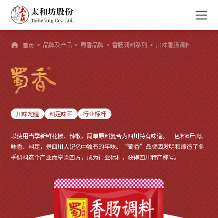

>
品牌及产品
>
蜀香品牌
>
香肠调料系列
>
川味香肠调料
首页
川味地道
料足味正
行业标杆
以使用当季新鲜花椒、辣椒，简单原料复合为四川特有味道。一包料6斤肉、
味香、料足，是四川人记忆中独有的年味。“蜀香”品牌因发明和缔造了冬
季调料这个产业而享誉四方，成为行业标杆，获得四川特产称号。