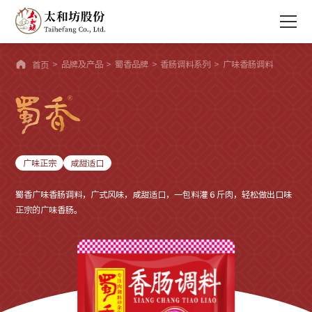

>
品牌及产品
>
蜀香品牌
>
香肠调料系列
>
广味香肠调料
首页
广味正宗
咸甜适口
蜀香广味香肠调料，广式风味，咸甜适口，一包料灌 6 斤肉，轻松做出口味
正宗的广味香肠。