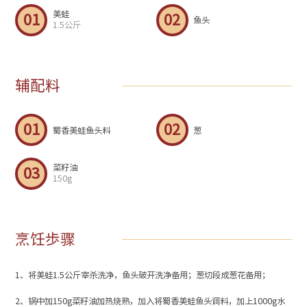
美蛙
01
02
鱼头
1.5公斤
辅配料
01
02
蜀香美蛙鱼头料
葱
菜籽油
03
150g
烹饪歩骤
1、将美蛙1.5公斤宰杀洗净，鱼头破开洗净备用；葱切段成葱花备用；
2、锅中加150g菜籽油加热烧熟，加入将蜀香美蛙鱼头调料，加上1000g水