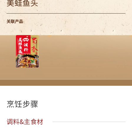
美蛙鱼头
关联产品
烹饪步骤
调料&主食材