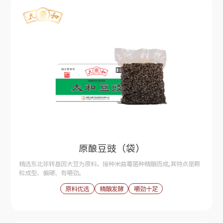
原酿豆豉（袋）
精选东北非转基因大豆为原料，接种米曲霉菌种精酿而成,其特点是颗
粒成型、偏硬、有嚼劲。
原料优选
精酿发酵
嚼劲十足