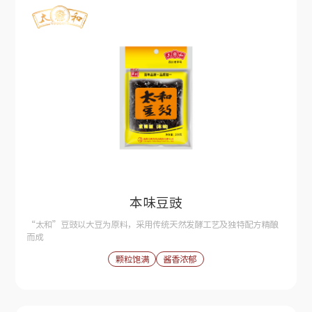
本味豆豉
“太和”豆豉以大豆为原料，采用传统天然发酵工艺及独特配方精酿
而成
颗粒饱满
酱香浓郁