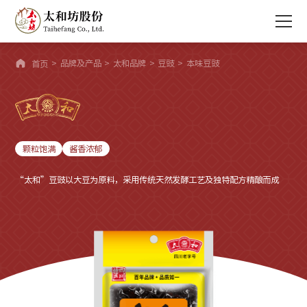

>
品牌及产品
>
太和品牌
>
豆豉
>
本味豆豉
首页
颗粒饱满
酱香浓郁
“太和”豆豉以大豆为原料，采用传统天然发酵工艺及独特配方精酿而成