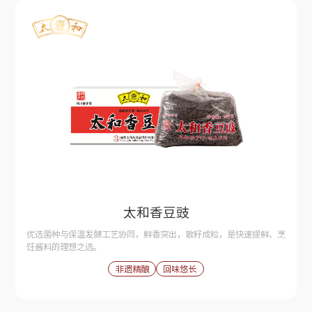
太和香豆豉
优选菌种与保温发酵工艺协同，鲜香突出，散籽成粒，是快速提鲜、烹
饪酱料的理想之选。
非遗精酿
回味悠长