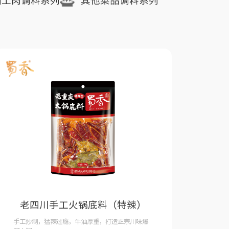
加工肉调料系列
其他菜品调料系列
老四川手工火锅底料（特辣）
手工炒制，猛辣过瘾，牛油厚重，打造正宗川味爆