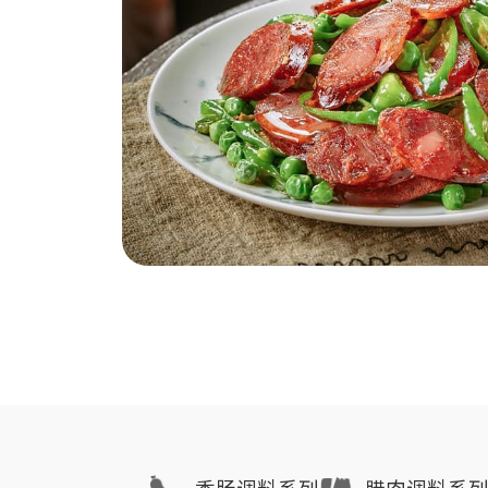
成，成分
味等多重
式，适配
是凉菜调
店级口