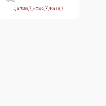
辣火锅
猛辣过瘾
手工匠心
牛油厚重