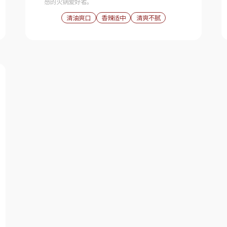
感的火锅爱好者。
清油爽口
香辣适中
清爽不腻